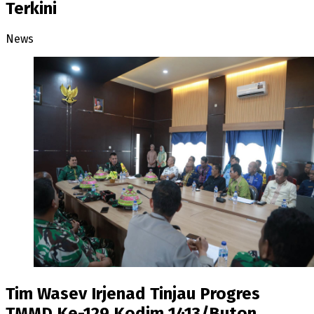
Terkini
News
Tim Wasev Irjenad Tinjau Progres
TMMD Ke-129 Kodim 1413/Buton,