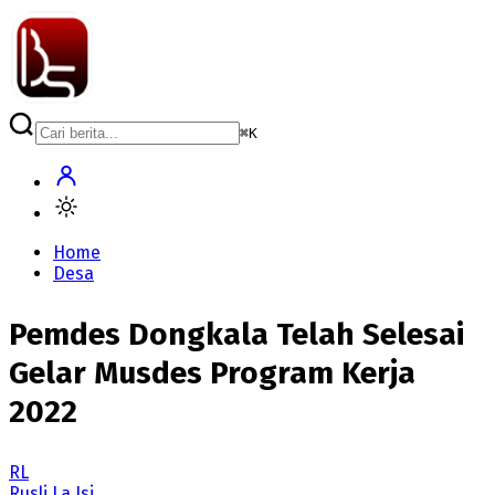
⌘
K
Home
Desa
Pemdes Dongkala Telah Selesai
Gelar Musdes Program Kerja
2022
RL
Rusli La Isi