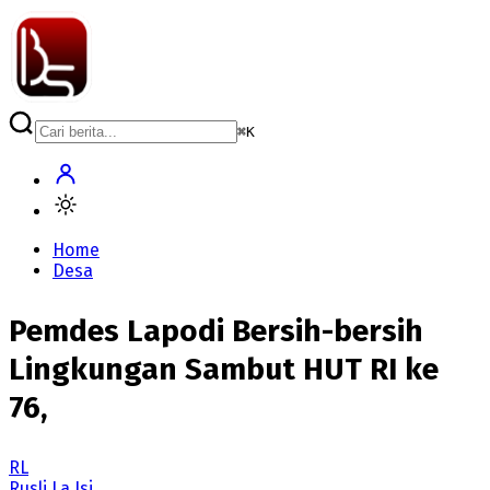
⌘
K
Home
Desa
Pemdes Lapodi Bersih-bersih
Lingkungan Sambut HUT RI ke
76,
RL
Rusli La Isi