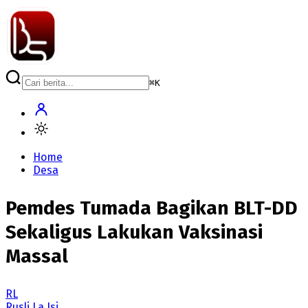
⌘
K
Home
Desa
Pemdes Tumada Bagikan BLT-DD
Sekaligus Lakukan Vaksinasi
Massal
RL
Rusli La Isi