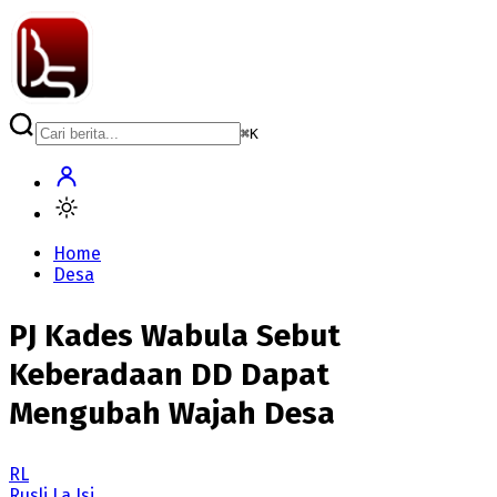
⌘
K
Home
Desa
PJ Kades Wabula Sebut
Keberadaan DD Dapat
Mengubah Wajah Desa
RL
Rusli La Isi