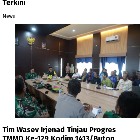
Terkini
News
Tim Wasev Irjenad Tinjau Progres
TMMD Ke-129 Kodim 1413/Buton,