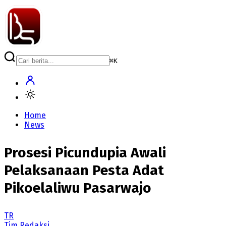
⌘
K
Home
News
Prosesi Picundupia Awali
Pelaksanaan Pesta Adat
Pikoelaliwu Pasarwajo
TR
Tim Redaksi