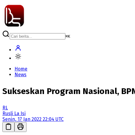
⌘
K
Home
News
Sukseskan Program Nasional, BP
RL
Rusli La Isi
Senin, 17 Jan 2022 22:04 UTC