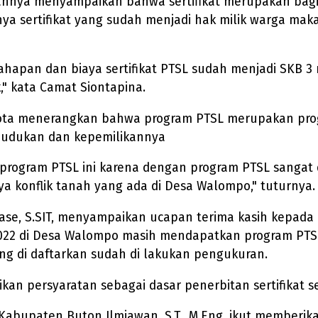
nya menyampaikan bahwa sertifikat merupakan bagia
 sertifikat yang sudah menjadi hak milik warga maka 
pan dan biaya sertifikat PTSL sudah menjadi SKB 3 me
," kata Camat Siontapina.
ota menerangkan bahwa program PTSL merupakan pro
kedudukan dan kepemilikannya
program PTSL ini karena dengan program PTSL sangat
nya konflik tanah yang ada di Desa Walompo," tuturnya.
se, S.SIT, menyampaikan ucapan terima kasih kepada 
n 2022 di Desa Walompo masih mendapatkan program PT
ng di daftarkan sudah di lakukan pengukuran.
persyaratan sebagai dasar penerbitan sertifikat sehin
Kabupaten Buton Ilmiawan, S.T., M.Eng, ikut memberi