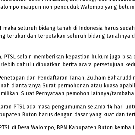
 Walompo maupun non penduduk Walompo yang belum b
N maka seluruh bidang tanah di Indonesia harus suda
g terukur dan terpetakan seluruh bidang tanahnya d
 PTSL selain memberikan kepastian hukum juga bisa d
rlebih dahulu dibuatkan berita acara persetujuan ked
 Penetapan dan Pendaftaran Tanah, Zulham Baharuddin
anah diantaranya Surat permohonan atau kuasa apabila
emilikan, Surat Pernyataan pemohon lainnya/tambahan
aftaran PTSL ada masa pengumuman selama 14 hari un
upaten Buton harus dengan dasar yang kuat dan tert
PTSL di Desa Walompo, BPN Kabupaten Buton kembali