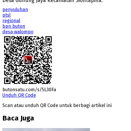
Desa Gunung Jaya Kecamatan Siontapina.
penyuluhan
ptsl
regional
bpn buton
desa walompo
butonsatu.com/s/5L30Fa
Unduh QR Code
Scan atau unduh QR Code untuk berbagi artikel ini
Baca Juga