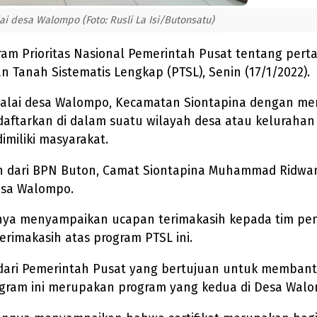
i desa Walompo (Foto: Rusli La Isi/Butonsatu)
am Prioritas Nasional Pemerintah Pusat tentang pert
anah Sistematis Lengkap (PTSL), Senin (17/1/2022).
Balai desa Walompo, Kecamatan Siontapina dengan men
aftarkan di dalam suatu wilayah desa atau kelurahan
miliki masyarakat.
lan dari BPN Buton, Camat Siontapina Muhammad Ridw
esa Walompo.
 menyampaikan ucapan terimakasih kepada tim penyu
imakasih atas program PTSL ini.
dari Pemerintah Pusat yang bertujuan untuk membant
rogram ini merupakan program yang kedua di Desa Walo