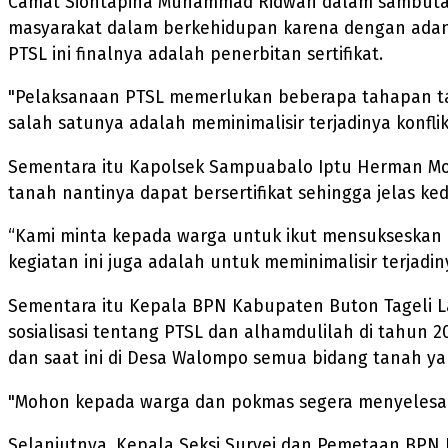
Camat Siontapina Muhammad Ridwan dalam sambutan
masyarakat dalam berkehidupan karena dengan adanya
PTSL ini finalnya adalah penerbitan sertifikat.
"Pelaksanaan PTSL memerlukan beberapa tahapan taha
salah satunya adalah meminimalisir terjadinya konflik
Sementara itu Kapolsek Sampuabalo Iptu Herman M
tanah nantinya dapat bersertifikat sehingga jelas 
“Kami minta kepada warga untuk ikut mensukseskan 
kegiatan ini juga adalah untuk meminimalisir terjadi
Sementara itu Kepala BPN Kabupaten Buton Tageli La
sosialisasi tentang PTSL dan alhamdulilah di tahu
dan saat ini di Desa Walompo semua bidang tanah ya
"Mohon kepada warga dan pokmas segera menyelesaikan 
Selanjutnya, Kepala Seksi Survei dan Pemetaan BPN 