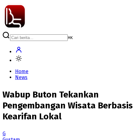
⌘
K
Home
News
Wabup Buton Tekankan
Pengembangan Wisata Berbasis
Kearifan Lokal
G
Gustam