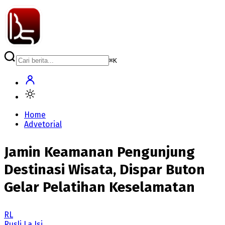
⌘
K
Home
Advetorial
Jamin Keamanan Pengunjung
Destinasi Wisata, Dispar Buton
Gelar Pelatihan Keselamatan
RL
Rusli La Isi