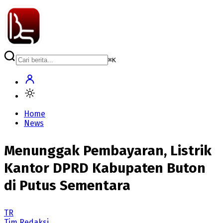
⌘
K
Home
News
Menunggak Pembayaran, Listrik
Kantor DPRD Kabupaten Buton
di Putus Sementara
TR
Tim Redaksi