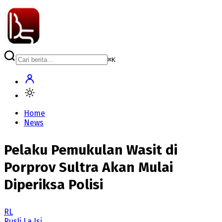
⌘
K
Home
News
Pelaku Pemukulan Wasit di
Porprov Sultra Akan Mulai
Diperiksa Polisi
RL
Rusli La Isi