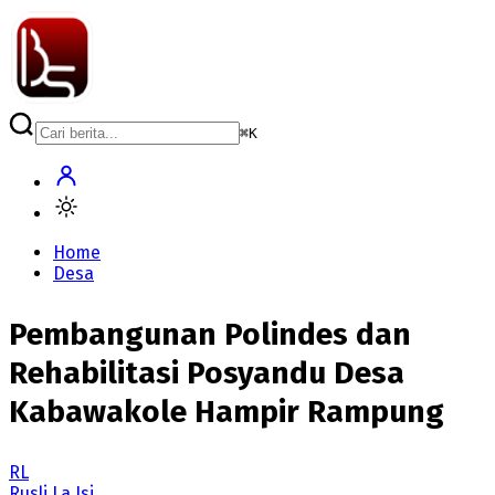
⌘
K
Home
Desa
Pembangunan Polindes dan
Rehabilitasi Posyandu Desa
Kabawakole Hampir Rampung
RL
Rusli La Isi