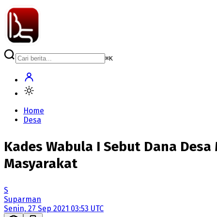
⌘
K
Home
Desa
Kades Wabula I Sebut Dana Desa
Masyarakat
S
Suparman
Senin, 27 Sep 2021 03:53 UTC